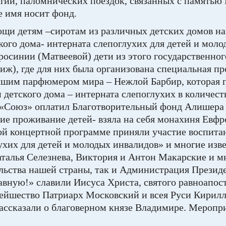
тий, паломнических поездок, связанных с память
е имя носит фонд.
ощи детям –сиротам из различных детских домов н
ого дома- интерната слепоглухих для детей и мол
осинии (Матвеевой) дети из этого государственно
ж), где для них была организована специальная пр
учшим парфюмером мира – Нежлой Барбир, которая 
детского дома – интерната слепоглухих в количеств
а «Союз» оплатил Благотворительный фонд Алишера
ие проживание детей- взяла на себя монахиня Евфро
ой концертной программе приняли участие воспит
ухих для детей и молодых инвалидов» и многие изв
аталья Селезнева, Виктория и Антон Макарские и м
ьства нашей страны, так и Администрация Президе
лавную!» славили Иисуса Христа, святого равноапос
ейшество Патриарх Московский и всея Руси Кирил
ссказали о благоверном князе Владимире. Меропри