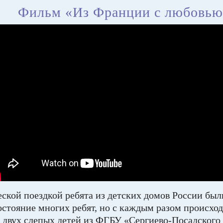
Фильм «Из Франции с любовью
еской поездкой ребята из детских домов России был
остояние многих ребят, но с каждым разом происхо
у двух слепых детей из ФГБУ «Сергиево-Посадского 