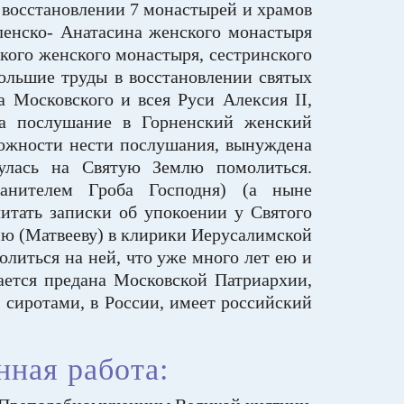
 восстановлении 7 монастырей и храмов
ленско- Анатасина женского монастыря
кого женского монастыря, сестринского
большие труды в восстановлении святых
 Московского и всея Руси Алексия II,
на послушание в Горненский женский
можности нести послушания, вынуждена
улась на Святую Землю помолиться.
ранителем Гроба Господня) (а ныне
тать записки об упокоении у Святого
ю (Матвееву) в клирики Иерусалимской
литься на ней, что уже много лет ею и
ается предана Московской Патриархии,
 сиротами, в России, имеет российский
нная работа: