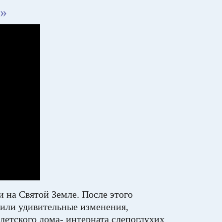
»
и на Святой Земле. После этого
дили удивительные изменения,
детского дома- интерната слепоглухих