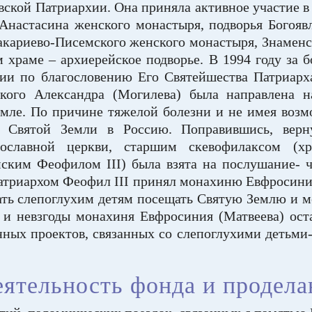
ской Патриархии. Она приняла активное участие в
-Анастасина женского монастыря, подворья Богояв
кариево-Писемского женского монастыря, Знаменс
 храме – архиерейское подворье. В 1994 году за 
ии по благословению Его Святейшества Патриарха
ского Александра (Могилева) была направлена 
емле. По причине тяжелой болезни и не имея воз
о Святой Земли в Россию. Поправившись, верн
ославной церкви, старшим скевофилаксом (х
ким Феофилом III) была взята на послушание- чи
атриархом Феофил III принял монахиню Евфросини
ть слепоглухим детям посещать Святую Землю и мо
и и невзгоды монахиня Евфросиния (Матвеева) ост
ных проектов, связанных со слепоглухими детьми-
ятельность фонда и продела