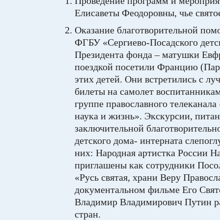
Проведение программ и мероприя
Елисаветы Феодоровны, чье свято
Оказание благотворительной пом
ФГБУ «Сергиево-Посадского детск
Президента фонда – матушки Евфр
поездкой посетили Францию (Пари
этих детей. Они встретились с л
билеты на самолет воспитанникам 
группе православного телеканал
наука и жизнь». Экскурсии, питан
заключительной благотворительн
детского дома- интерната слепогл
них: Народная артистка России Н
приглашены как сотрудники Посол
«Русь святая, храни Веру Правос
документальном фильме Его Свят
Владимир Владимирович Путин ра
стран.