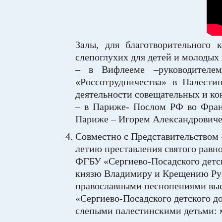
Залы, для благотворительного 
слепоглухих для детей и молодых
– в Вифлееме –руководителем
«Россотрудничества» в Палест
деятельности совещательных и к
– в Париже- Послом РФ во Фран
Париже – Игорем Александрови
Совместно с Представительством 
летию преставления святого равн
ФГБУ «Сергиево-Посадского детск
князю Владимиру и Крещению Руси
православными песнопениями выс
«Сергиево-Посадского детского д
слепыми палестинскими детьми: м