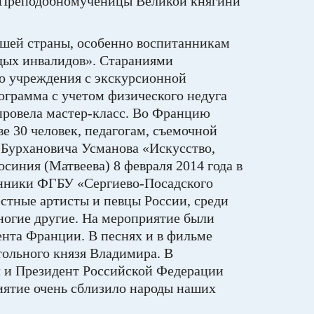
ю Преподобномученицы Великой княгини
ашей страны, особенно воспитанникам
одых инвалидов». Стараниями
го учреждения с экскурсионной
ограмма с учетом физического недуга
провела мастер-класс. Во Францию
е 30 человек, педагогам, съемочной
 Бурхановича Усманова «Искусство,
синия (Матвеева) 8 февраля 2014 года в
анники ФГБУ «Сергиево-Посадского
естные артисты и певцы России, среди
ногие другие. На мероприятие были
нта Франции. В песнях и в фильме
тольного князя Владимира. В
л и Президент Российской Федерации
ятие очень сблизило народы наших