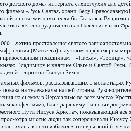
го детского дома- интерната слепоглухих для дете
го фильма «Русь Святая, храни Веру Православную!
аной и со всеми нами, если бы Св. князь Владимир
ельствах «Россотрудничества» в Палестине и во Ф
.
1000 – летию преставления святого равноапостольно
Евфросиния (Матвеева) с лучшим парфюмером мир
православным праздникам – «Пасха», «Троица», «Ро
князю Владимиру и княгине Ольге и Святой Руси. 
к детей –сирот на Святую Землю.
тальных фильмов, рассказывающих о монастырях Ру
я показа на телеканалы нашей страны. Руководите
ения на съемку в Иерусалиме во всех местах Крест
зным конфессиям), благодаря чему был снят докум
естного Пути Иисуса Христа», показывающий все э
 просмотра многие люди так сопереживали Иисусу 
ичастились, кто-то избавился от серьезной болезни