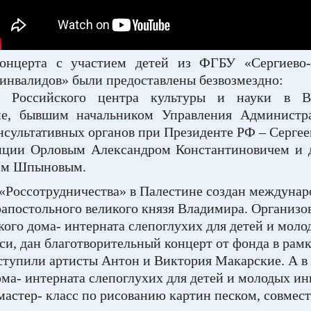
концерта с участием детей из ФГБУ «Сергиево-
 инвалидов» были предоставлены безвозмездно:
 Российского центра культуры и науки в Ви
ине, бывшим начальником Управления Админист
онсультативных органов при Президенте РФ – Серг
ции Орловым Александром Константиновичем и д
чем Шпыновым.
«Россотрудничества» в Палестине создан междунар
оапостольного великого князя Владимира. Организо
ого дома- интерната слепоглухих для детей и мол
, дан благотворительный концерт от фонда в рамка
тупили артисты Антон и Виктория Макарские. А в 
ома- интерната слепоглухих для детей и молодых и
астер- класс по рисованию картин песком, совмес