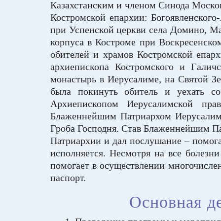
Казахстанским и членом Синода Москов
Костромской епархии: Богоявленского
при Успенской церкви села Домино, Ма
корпуса в Костроме при Воскресенском
обителей и храмов Костромской епарх
архиепископа Костромского и Галич
монастырь в Иерусалиме, на Святой З
была покинуть обитель и уехать с
Архиепископом Иерусалимской прав
Блаженнейшим Патриархом Иерусалимс
Гроба Господня. Став Блаженнейшим П
Патриархии и дал послушание – помога
исполняется. Несмотря на все болезн
помогает в осуществлении многочислен
паспорт.
Основная де