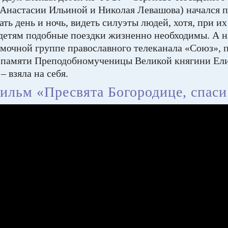
(Анастасии Ильиной и Николая Левашова) начался п
ть день и ночь, видеть силуэты людей, хотя, при и
м детям подобные поездки жизненно необходимы. А н
емочной группе православного телеканала «Союз», 
д памяти Преподобномученицы Великой княгини Ели
 взяла на себя.
ильм «Пресвята Богородице, спаси