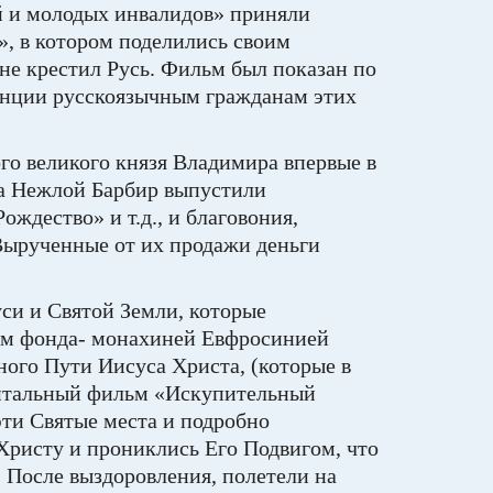
й и молодых инвалидов» приняли
», в котором поделились своим
 не крестил Русь. Фильм был показан по
ранции русскоязычным гражданам этих
го великого князя Владимира впервые в
а Нежлой Барбир выпустили
ждество» и т.д., и благовония,
Вырученные от их продажи деньги
си и Святой Земли, которые
лем фонда- монахиней Евфросинией
ного Пути Иисуса Христа, (которые в
ентальный фильм «Искупительный
ти Святые места и подробно
Христу и прониклись Его Подвигом, что
. После выздоровления, полетели на