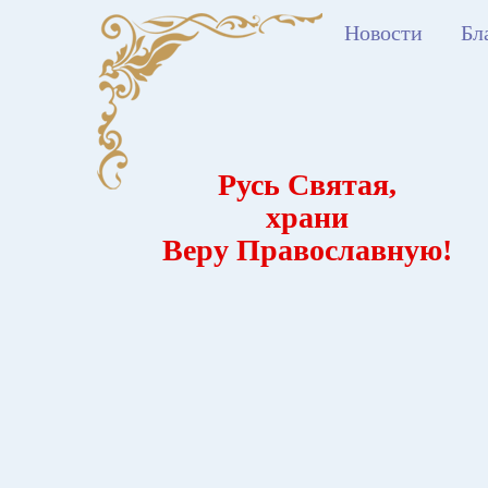
Новости
Бл
Русь Святая,
храни
Веру Православную!