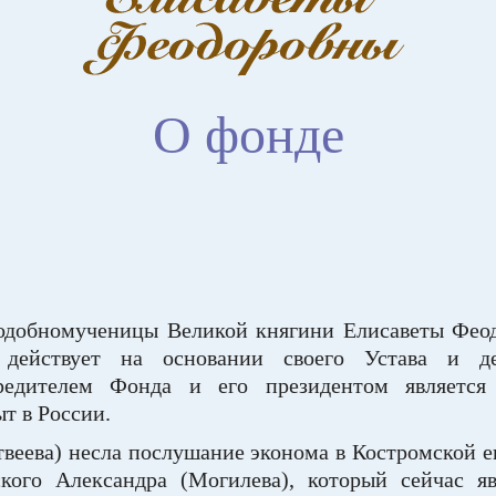
О фонде
добномученицы Великой княгини Елисаветы Феодо
 действует на основании своего Устава и д
чредителем Фонда и его президентом являетс
т в России.
веева) несла послушание эконома в Костромской 
ского Александра (Могилева), который сейчас я